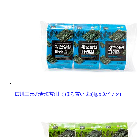
広川三元の青海苔(甘くほろ苦い味)(4g x 3パック)