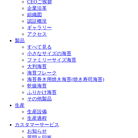
CEOご挨拶
企業沿革
組織図
認証概況
ギャラリー
アクセス
製品
すべて見る
小さなサイズの海苔
ファミリーサイズ海苔
大判海苔
海苔フレーク
海苔巻き用焼き海苔(焼き寿司海苔)
乾燥海苔
ふりかけ海苔
その他製品
生産
生産設備
生産過程
カスタマーサービス
お知らせ
質問と回答